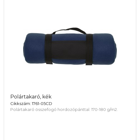
Polártakaró, kék
Cikkszám: 1761-05CD
Polártakaró összefogó hordozópánttal. 170-180 g/m2.