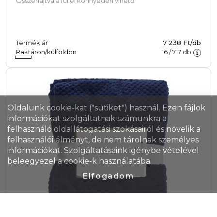
Összehajtva a füllel könnyedén vihető.
Termék ár
7 238 Ft/db
Raktáron/külföldön
16
/
717
db
Oldalunk cookie-kat ("sütiket") használ. Ezen fájlok
információkat szolgáltatnak számunkra a
felhasználó oldallátogatási szokásairól és növelik a
felhasználói élményt, de nem tárolnak személyes
információkat. Szolgáltatásaink igénybe vételével
beleegyezel a cookie-k használatába.
Elfogadom