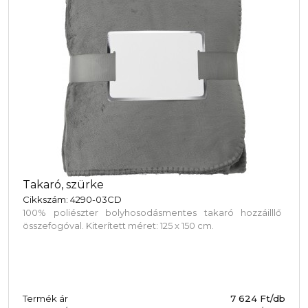
Takaró, szürke
Cikkszám: 4290-03CD
100% poliészter bolyhosodásmentes takaró hozzáilllő
összefogóval. Kiterített méret: 125 x 150 cm.
Termék ár
7 624 Ft/db