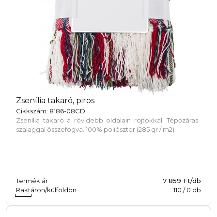
Zsenília takaró, piros
Cikkszám: 8186-08CD
Zsenília takaró a rövidebb oldalain rojtokkal. Tépőzáras
szalaggal összefogva. 100% poliészter (285 gr / m2).
Termék ár
7 859 Ft/db
Raktáron/külföldön
110
/
0
db