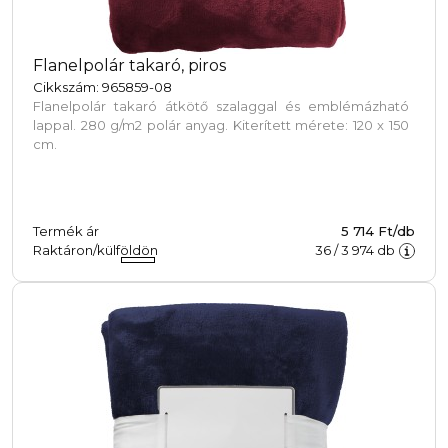
Flanelpolár takaró, piros
Cikkszám: 965859-08
Flanelpolár takaró átkötő szalaggal és emblémázható
lappal. 280 g/m2 polár anyag. Kiterített mérete: 120 x 150
cm.
Termék ár
5 714 Ft/db
Raktáron/külföldön
36
/
3 974
db