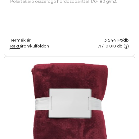
Polártakaró összefogó hordozópánttal. 170-180 g/m2.
Termék ár
3 544 Ft/db
Raktáron/külföldön
71
/
10 010
db