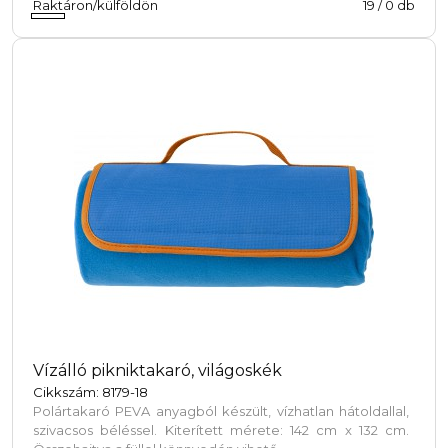
Raktáron/külföldön
19
/
0
db
Vízálló pikniktakaró, világoskék
Cikkszám: 8179-18
Polártakaró PEVA anyagból készült, vízhatlan hátoldallal,
szivacsos béléssel. Kiterített mérete: 142 cm x 132 cm.