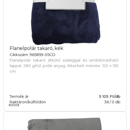
Flanelpolár takaró, kék
Cikkszám: 965859-05CD
Flanelpolár takaró átkötő szalaggal és emblémázható
lappal. 280 g/m2 polár anyag. Kiterített mérete: 120 x 150
cm.
Termék ár
5 105 Ft/db
Raktáron/külföldön
36
/
0
db