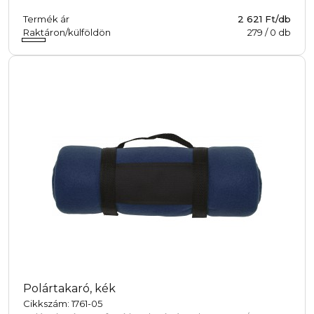
Termék ár
2 621 Ft/db
Raktáron/külföldön
279
/
0
db
Polártakaró, kék
Cikkszám: 1761-05