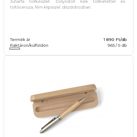
Juharfa tollkészlet. Golyóstoll kék tollbetéttel és
töltőceruza, fém klipsszel, díszdobozban.
Termék ár
1 890 Ft/db
Raktáron/külföldön
965
/
0
db