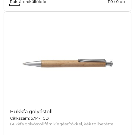
Raktáron/külföldön
110
/
0
db
Bükkfa golyóstoll
Cikkszám: 5714-11CD
Bükkfa golyóstoll fém kiegészítőkkel, kék tollbetéttel.