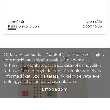
Termék ár
710 Ft/db
Raktáron/külföldön
2 000
/
0
db
Oldalunk cookie-kat ("sütiket") használ. Ezen fájlok
információkat szolgáltatnak számunkra a
felhasználó oldallátogatási szokásairól és növelik a
felhasználói élményt, de nem tárolnak személyes
információkat. Szolgáltatásaink igénybe vételével
beleegyezel a cookie-k használatába.
Elfogadom