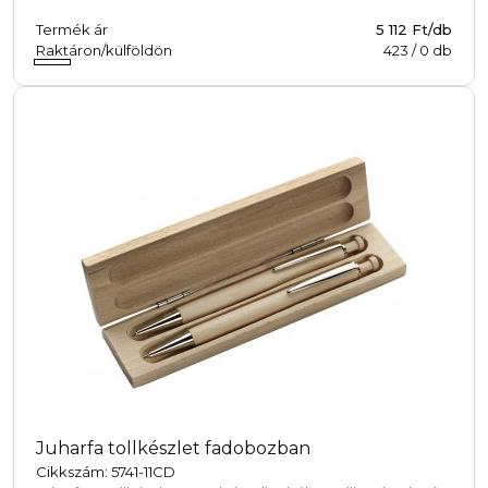
Termék ár
5 112 Ft/db
Raktáron/külföldön
423
/
0
db
Juharfa tollkészlet fadobozban
Cikkszám: 5741-11CD