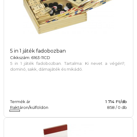
5 in 1 játék fadobozban
Cikkszám: 6163-11CD
5 in 1 játék fadobozban. Tartalma: Ki nevet a végén?,
dominó, sakk, dámajáték és mikádó.
Termék ár
1 714 Ft/db
Raktáron/külföldön
858
/
0
db