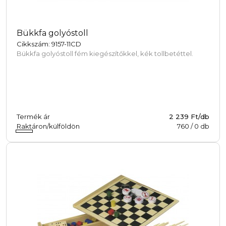
Bükkfa golyóstoll
Cikkszám: 9157-11CD
Bükkfa golyóstoll fém kiegészítőkkel, kék tollbetéttel.
Termék ár
2 239 Ft/db
Raktáron/külföldön
760
/
0
db