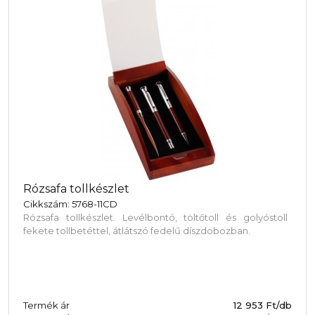
Rózsafa tollkészlet
Cikkszám: 5768-11CD
Rózsafa tollkészlet. Levélbontó, töltőtoll és golyóstoll
fekete tollbetéttel, átlátszó fedelű díszdobozban.
Termék ár
12 953 Ft/db