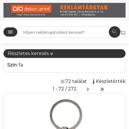
Részletes keresés
Szín:
fa
72 találat
Készletérték
1 - 72 / 272