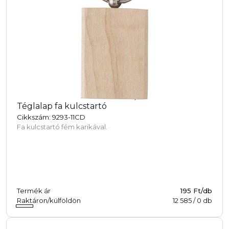
Téglalap fa kulcstartó
Cikkszám: 9293-11CD
Fa kulcstartó fém karikával.
Termék ár
195 Ft/db
Raktáron/külföldön
12 585
/
0
db