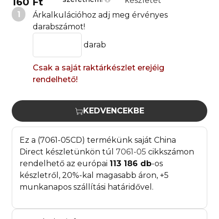
készletét
160 Ft
1
Árkalkulációhoz adj meg érvényes
darabszámot!
darab
Csak a saját raktárkészlet erejéig
rendelhető!
KEDVENCEKBE
Ez a (7061-05CD) termékünk saját China
Direct készletünkön túl
7061-05
cikkszámon
rendelhető az európai
113 186
db
-os
készletről, 20%-kal magasabb áron, +5
munkanapos szállítási határidővel.