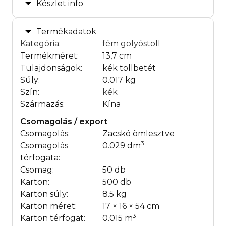
Készlet info
Termékadatok
Kategória
:
fém golyóstoll
Termékméret:
13,7 cm
Tulajdonságok:
kék tollbetét
Súly:
0.017 kg
Szín:
kék
Származás:
Kína
Csomagolás / export
Csomagolás:
Zacskó ömlesztve
3
Csomagolás
0.029 dm
térfogata:
Csomag:
50 db
Karton:
500 db
Karton súly:
8.5 kg
Karton méret:
17 × 16 × 54 cm
3
Karton térfogat:
0.015 m