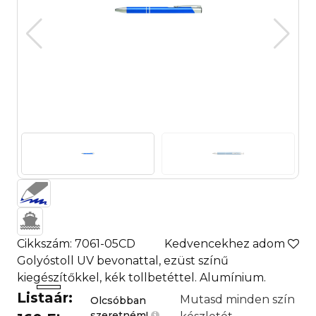
Cikkszám: 7061-05CD
Kedvencekhez adom
Golyóstoll UV bevonattal, ezüst színű
kiegészítőkkel, kék tollbetéttel. Alumínium.
Listaár:
Mutasd minden szín
Olcsóbban
szeretném!