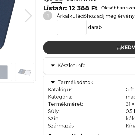
Listaár: 12 388 Ft
Olcsóbban sze
1
Árkalkulációhoz adj meg érvény
darab
KEDV
Készlet info
Termékadatok
Katalógus
:
Gif
Kategória
:
ma
Termékméret:
31 ×
Súly:
0.5
Szín:
kék
Származás:
Kín