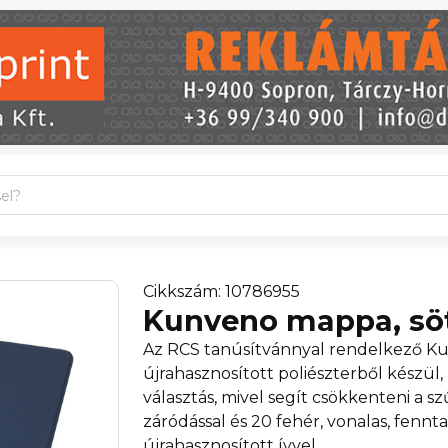
Cikkszám: 10786955
Kunveno mappa, sö
Az RCS tanúsítvánnyal rendelkező Ku
újrahasznosított poliészterből készül,
választás, mivel segít csökkenteni a 
záródással és 20 fehér, vonalas, fenn
újrahasznosított ívvel.