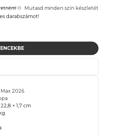
Mutasd minden szín készletét
retném!
es darabszámot!
ENCEKBE
t Max 2026
ppa
 22,8 × 1,7 cm
 kg
a